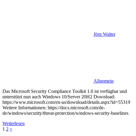
Jörn Walter
Allgemein
Das Microsoft Security Compliance Toolkit 1.0 ist verfügbar und
unterstützt nun auch Windows 10/Server 20H2 Download:
https://www.microsoft.com/en-us/download/details.aspx?id=55319
Weitere Informationen: https://docs.microsoft.com/de-
de/windows/security/threat-protection/windows-security-baselines
Weiterlesen
Seitennummerierung
Nächste
1
2
»
Beiträge