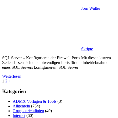
Jörn Walter
Skripte
SQL Server – Konfigurieren der Firewall Ports Mit diesen kurzen
Zeilen lassen sich die notwendigen Ports für die Inbetriebnahme
eines SQL Servers konfigurieren. SQL Server
Weiterlesen
Seitennummerierung
Nächste
1
2
»
Beiträge
der
Kategorien
Beiträge
ADMX Vorlagen & Tools
(3)
Allgemein
(754)
Gruppenrichtlinien
(49)
Internet
(60)