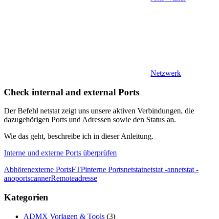
Netzwerk
Check internal and external Ports
Der Befehl netstat zeigt uns unsere aktiven Verbindungen, die
dazugehörigen Ports und Adressen sowie den Status an.
Wie das geht, beschreibe ich in dieser Anleitung.
Interne und externe Ports überprüfen
Abhören
externe Ports
FTP
interne Ports
netstat
netstat -an
netstat -
ano
portscanner
Remoteadresse
Kategorien
ADMX Vorlagen & Tools
(3)