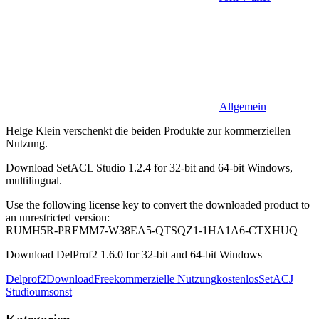
Allgemein
Helge Klein verschenkt die beiden Produkte zur kommerziellen
Nutzung.
Download SetACL Studio 1.2.4 for 32-bit and 64-bit Windows,
multilingual.
Use the following license key to convert the downloaded product to
an unrestricted version:
RUMH5R-PREMM7-W38EA5-QTSQZ1-1HA1A6-CTXHUQ
Download DelProf2 1.6.0 for 32-bit and 64-bit Windows
Delprof2
Download
Free
kommerzielle Nutzung
kostenlos
SetACJ
Studio
umsonst