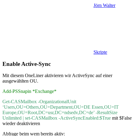
Jörn Walter
Skripte
Enable Active-Sync
Mit diesem OneLiner aktivieren wir ActiveSync auf einer
ausgewählten OU.
Add-PSSnapin *Exchange*
Get-CASMailbox -OrganizationalUnit
‘Users,OU=Others,OU=Department,OU=DE Essen,OU=IT
Europe,OU=Root,DC=usr,DC=ndsedv,DC=de’ -ResultSize
Unlimited | set-CASMailbox -ActiveSyncEnabled:$True
mit $False
wieder deaktivieren
Abfrage beim wem bereits aktiv: