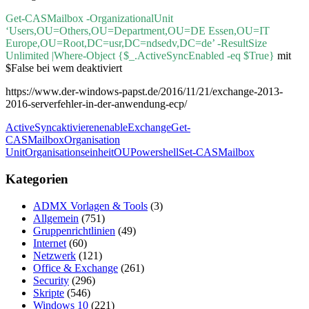
Get-CASMailbox -OrganizationalUnit
‘Users,OU=Others,OU=Department,OU=DE Essen,OU=IT
Europe,OU=Root,DC=usr,DC=ndsedv,DC=de’ -ResultSize
Unlimited |Where-Object {$_.ActiveSyncEnabled -eq $True}
mit
$False bei wem deaktiviert
https://www.der-windows-papst.de/2016/11/21/exchange-2013-
2016-serverfehler-in-der-anwendung-ecp/
ActiveSync
aktivieren
enable
Exchange
Get-
CASMailbox
Organisation
Unit
Organisationseinheit
OU
Powershell
Set-CASMailbox
Kategorien
ADMX Vorlagen & Tools
(3)
Allgemein
(751)
Gruppenrichtlinien
(49)
Internet
(60)
Netzwerk
(121)
Office & Exchange
(261)
Security
(296)
Skripte
(546)
Windows 10
(221)