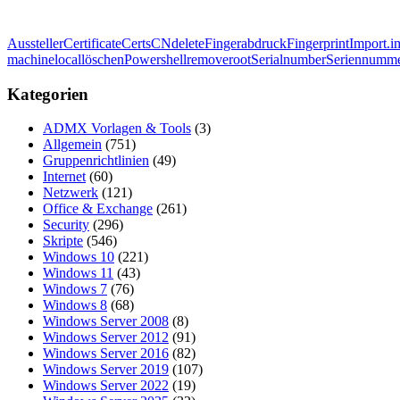
Aussteller
Certificate
Certs
CN
delete
Fingerabdruck
Fingerprint
Import.i
machinelocal
löschen
Powershell
remove
root
Serialnumber
Seriennumm
Kategorien
ADMX Vorlagen & Tools
(3)
Allgemein
(751)
Gruppenrichtlinien
(49)
Internet
(60)
Netzwerk
(121)
Office & Exchange
(261)
Security
(296)
Skripte
(546)
Windows 10
(221)
Windows 11
(43)
Windows 7
(76)
Windows 8
(68)
Windows Server 2008
(8)
Windows Server 2012
(91)
Windows Server 2016
(82)
Windows Server 2019
(107)
Windows Server 2022
(19)