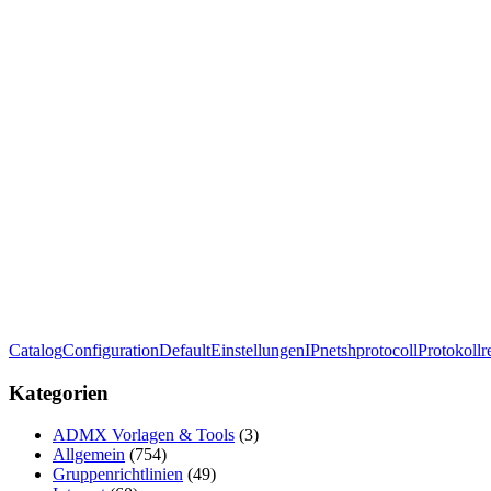
Catalog
Configuration
Default
Einstellungen
IP
netsh
protocoll
Protokoll
r
Kategorien
ADMX Vorlagen & Tools
(3)
Allgemein
(754)
Gruppenrichtlinien
(49)