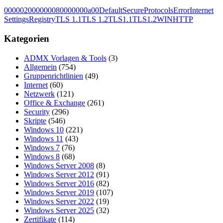
00000200
00000800
00000a00
DefaultSecureProtocols
Error
Internet
Settings
Registry
TLS 1.1
TLS 1.2
TLS1.1
TLS1.2
WINHTTP
Kategorien
ADMX Vorlagen & Tools
(3)
Allgemein
(754)
Gruppenrichtlinien
(49)
Internet
(60)
Netzwerk
(121)
Office & Exchange
(261)
Security
(296)
Skripte
(546)
Windows 10
(221)
Windows 11
(43)
Windows 7
(76)
Windows 8
(68)
Windows Server 2008
(8)
Windows Server 2012
(91)
Windows Server 2016
(82)
Windows Server 2019
(107)
Windows Server 2022
(19)
Windows Server 2025
(32)
Zertifikate
(114)