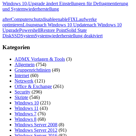
Windows 10-Upgrade ändert Einstellungen für Defragmentierung
und Systemwiederherstellung
after
Computerschutz
disable
enable
FIX
Laufwerke
optimieren
Lösung
nach Windows 10 Update
nach Windows 10
Upgrade
Powershell
Restore Point
Solid State
Disk
SSD
System
Systemwiederherstellung deaktviert
Kategorien
ADMX Vorlagen & Tools
(3)
Allgemein
(754)
Gruppenrichtlinien
(49)
Internet
(60)
Netzwerk
(121)
Office & Exchange
(261)
Security
(296)
Skripte
(546)
Windows 10
(221)
Windows 11
(43)
Windows 7
(76)
Windows 8
(68)
Windows Server 2008
(8)
Windows Server 2012
(91)
Windows Server 2016
(82)