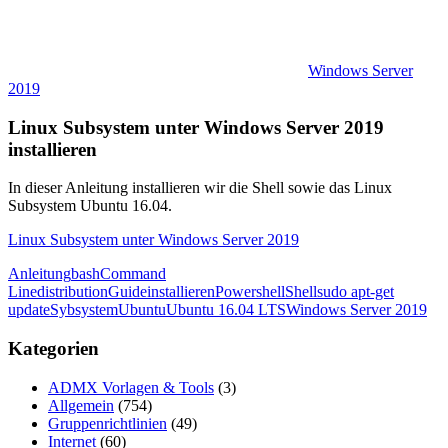
Windows Server
2019
Linux Subsystem unter Windows Server 2019
installieren
In dieser Anleitung installieren wir die Shell sowie das Linux
Subsystem Ubuntu 16.04.
Linux Subsystem unter Windows Server 2019
Anleitung
bash
Command
Line
distribution
Guide
installieren
Powershell
Shell
sudo apt-get
update
Sybsystem
Ubuntu
Ubuntu 16.04 LTS
Windows Server 2019
Kategorien
ADMX Vorlagen & Tools
(3)
Allgemein
(754)
Gruppenrichtlinien
(49)
Internet
(60)