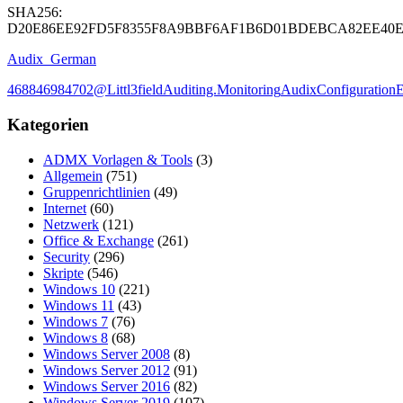
SHA256:
D20E86EE92FD5F8355F8A9BBF6AF1B6D01BDEBCA82EE40E
Audix_German
4688
4698
4702
@Littl3field
Auditing.Monitoring
Audix
Configuration
E
Kategorien
ADMX Vorlagen & Tools
(3)
Allgemein
(751)
Gruppenrichtlinien
(49)
Internet
(60)
Netzwerk
(121)
Office & Exchange
(261)
Security
(296)
Skripte
(546)
Windows 10
(221)
Windows 11
(43)
Windows 7
(76)
Windows 8
(68)
Windows Server 2008
(8)
Windows Server 2012
(91)
Windows Server 2016
(82)
Windows Server 2019
(107)