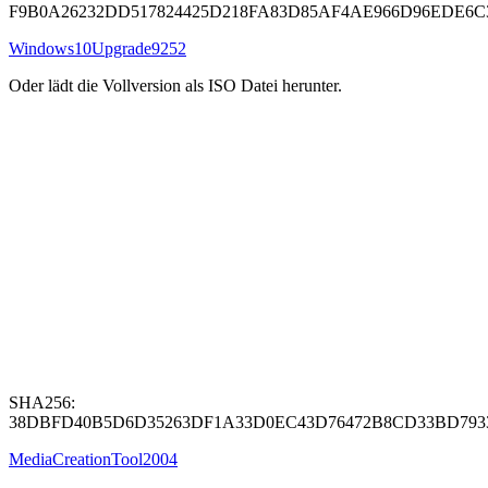
F9B0A26232DD517824425D218FA83D85AF4AE966D96EDE6C
Windows10Upgrade9252
Oder lädt die Vollversion als ISO Datei herunter.
SHA256:
38DBFD40B5D6D35263DF1A33D0EC43D76472B8CD33BD793
MediaCreationTool2004