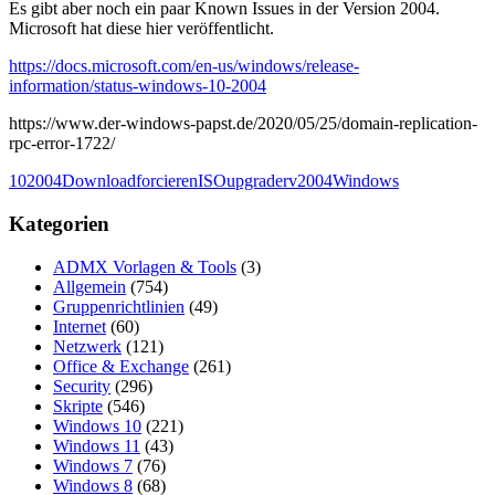
Es gibt aber noch ein paar Known Issues in der Version 2004.
Microsoft hat diese hier veröffentlicht.
https://docs.microsoft.com/en-us/windows/release-
information/status-windows-10-2004
https://www.der-windows-papst.de/2020/05/25/domain-replication-
rpc-error-1722/
10
2004
Download
forcieren
ISO
upgrader
v2004
Windows
Kategorien
ADMX Vorlagen & Tools
(3)
Allgemein
(754)
Gruppenrichtlinien
(49)
Internet
(60)
Netzwerk
(121)
Office & Exchange
(261)
Security
(296)
Skripte
(546)
Windows 10
(221)
Windows 11
(43)
Windows 7
(76)
Windows 8
(68)