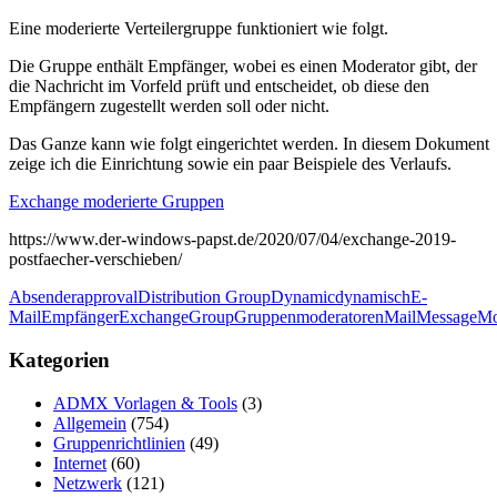
Eine moderierte Verteilergruppe funktioniert wie folgt.
Die Gruppe enthält Empfänger, wobei es einen Moderator gibt, der
die Nachricht im Vorfeld prüft und entscheidet, ob diese den
Empfängern zugestellt werden soll oder nicht.
Das Ganze kann wie folgt eingerichtet werden. In diesem Dokument
zeige ich die Einrichtung sowie ein paar Beispiele des Verlaufs.
Exchange moderierte Gruppen
https://www.der-windows-papst.de/2020/07/04/exchange-2019-
postfaecher-verschieben/
Absender
approval
Distribution Group
Dynamic
dynamisch
E-
Mail
Empfänger
Exchange
Group
Gruppenmoderatoren
Mail
Message
Mo
Kategorien
ADMX Vorlagen & Tools
(3)
Allgemein
(754)
Gruppenrichtlinien
(49)
Internet
(60)
Netzwerk
(121)