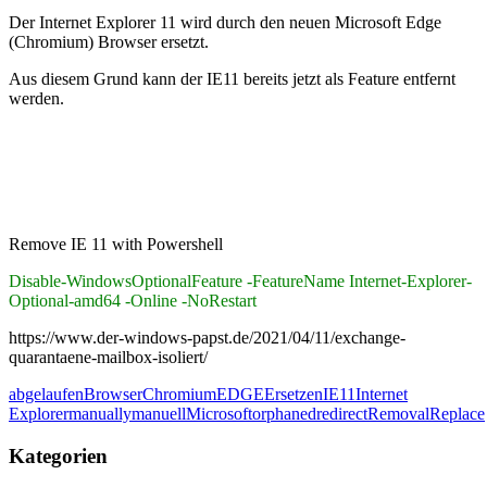
Der Internet Explorer 11 wird durch den neuen Microsoft Edge
(Chromium) Browser ersetzt.
Aus diesem Grund kann der IE11 bereits jetzt als Feature entfernt
werden.
Remove IE 11 with Powershell
Disable-WindowsOptionalFeature -FeatureName Internet-Explorer-
Optional-amd64 -Online -NoRestart
https://www.der-windows-papst.de/2021/04/11/exchange-
quarantaene-mailbox-isoliert/
abgelaufen
Browser
Chromium
EDGE
Ersetzen
IE11
Internet
Explorer
manually
manuell
Microsoft
orphaned
redirect
Removal
Replace
Kategorien