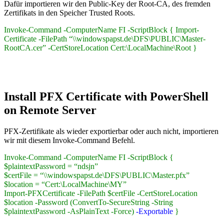
Dafür importieren wir den Public-Key der Root-CA, des fremden
Zertifikats in den Speicher Trusted Roots.
Invoke-Command -ComputerName FI -ScriptBlock { Import-
Certificate -FilePath “\\windowspapst.de\DFS\PUBLIC\Master-
RootCA.cer” -CertStoreLocation Cert:\LocalMachine\Root }
Install PFX Certificate with PowerShell
on Remote Server
PFX-Zertifikate als wieder exportierbar oder auch nicht, importieren
wir mit diesem Invoke-Command Befehl.
Invoke-Command -ComputerName FI -ScriptBlock {
$plaintextPassword = “ndsjn”
$certFile = “\\windowspapst.de\DFS\PUBLIC\Master.pfx”
$location = “Cert:\LocalMachine\MY”
Import-PFXCertificate -FilePath $certFile -CertStoreLocation
$location -Password (ConvertTo-SecureString -String
$plaintextPassword -AsPlainText -Force)
-Exportable
}