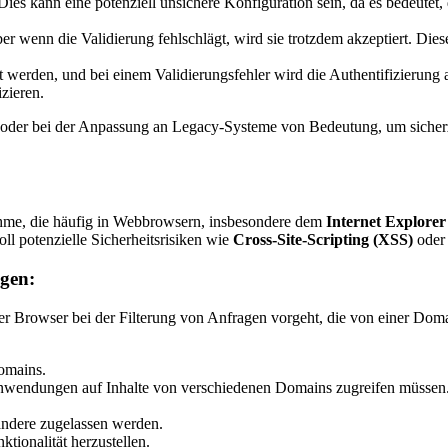
 Dies kann eine potenziell unsichere Konfiguration sein, da es bedeutet,
ber wenn die Validierung fehlschlägt, wird sie trotzdem akzeptiert. Die
werden, und bei einem Validierungsfehler wird die Authentifizierung abge
zieren.
 oder bei der Anpassung an Legacy-Systeme von Bedeutung, um sicherz
ahme, die häufig in Webbrowsern, insbesondere dem
Internet Explorer
ll potenzielle Sicherheitsrisiken wie
Cross-Site-Scripting (XSS)
ode
gen:
t der Browser bei der Filterung von Anfragen vorgeht, die von einer Do
omains.
banwendungen auf Inhalte von verschiedenen Domains zugreifen müssen
ndere zugelassen werden.
tionalität herzustellen.