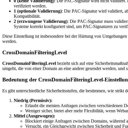
0 (keine Validierung)
: Die PAC-Signatur wird nicht validiert.
verifiziert werden.
1 (optionale Validierung)
: Die PAC-Signatur wird validiert, a
Kompatibilität.
2 (erzwungene Validierung)
: Die PAC-Signatur muss validiert 
Systeme korrekt konfiguriert sind, um PAC-Signaturen zu verifi
Diese Einstellung ist insbesondere bei der Härtung von Umgebungen
werden.
CrossDomainFilteringLevel
CrossDomainFilteringLevel
bezieht sich auf eine Sicherheitsmaßn
umgeht, die von einer Domain an eine andere gesendet werden, und so
Bedeutung der CrossDomainFilteringLevel-Einstellun
Es gibt unterschiedliche Sicherheitsstufen, die bestimmen, wie strik
Niedrig (Permissiv):
Erlaubt die meisten Anfragen zwischen verschiedenen D
Weniger sicher, bietet aber mehr Flexibilität, wenn We
Mittel (Ausgewogen):
Blockiert einige Anfragen zwischen Domains, während a
Versucht, ein Gleichgewicht zwischen Sicherheit und Funk