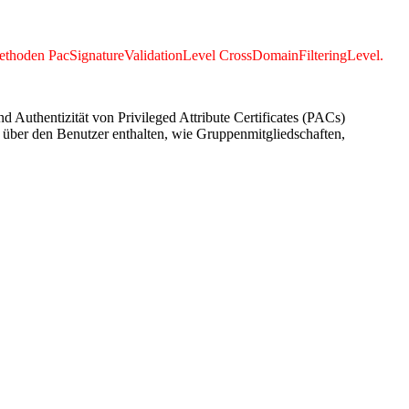
 Methoden PacSignatureValidationLevel CrossDomainFilteringLevel.
 Authentizität von Privileged Attribute Certificates (PACs)
n über den Benutzer enthalten, wie Gruppenmitgliedschaften,