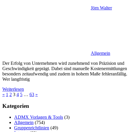
Jörn Walter
Allgemein
Der Erfolg von Unternehmen wird zunehmend von Präzision und
Geschwindigkeit geprägt. Dabei sind manuelle Kostenermittlungen
besonders zeitaufwendig und zudem in hohem Maße fehleranfällig.
Wer langfristig
Weiterlesen
Seitennummerierung
Vorherige
Nächste
«
1
2
3
4
5
…
63
»
Beiträge
Beiträge
der
Kategorien
Beiträge
ADMX Vorlagen & Tools
(3)
Allgemein
(754)
Gruppenrichtlinien
(49)