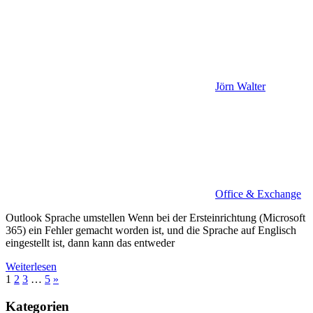
Jörn Walter
Office & Exchange
Outlook Sprache umstellen Wenn bei der Ersteinrichtung (Microsoft
365) ein Fehler gemacht worden ist, und die Sprache auf Englisch
eingestellt ist, dann kann das entweder
Weiterlesen
Seitennummerierung
Nächste
1
2
3
…
5
»
Beiträge
der
Kategorien