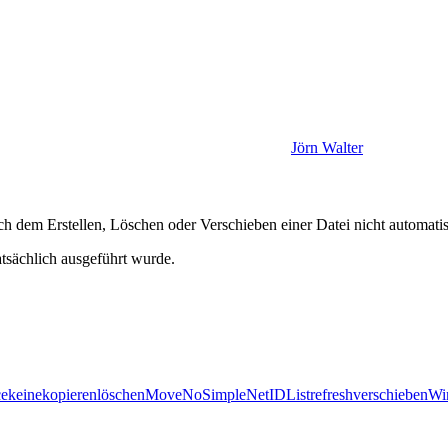
Jörn Walter
ch dem Erstellen, Löschen oder Verschieben einer Datei nicht automatis
atsächlich ausgeführt wurde.
ce
keine
kopieren
löschen
Move
NoSimpleNetIDList
refresh
verschieben
Wi