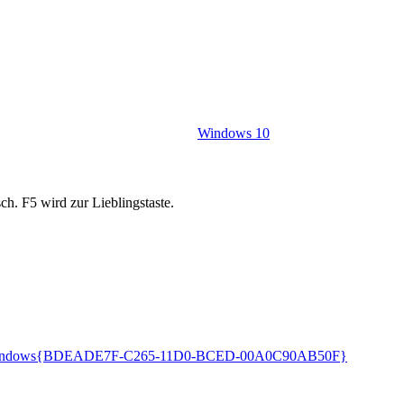
Windows 10
ch. F5 wird zur Lieblingstaste.
ndows
{BDEADE7F-C265-11D0-BCED-00A0C90AB50F}