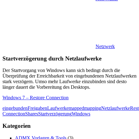
Netzwerk
Startverzögerung durch Netzlaufwerke
Der Startvorgang von Windows kann sich bedingt durch die
Überprüfung der Erreichbarkeit von eingebundenen Netzlaufwerken
stark verzögern. Umso mehr Laufwerke einzubinden sind desto
länger dauert die Vorbereitung des Desktops.
Windows 7 – Restore Connection
eingebunden
Freigaben
Laufwerke
mapped
mapping
Netzlaufwerke
Rest
Connection
Shares
Startverzögerung
Windows
Kategorien
ADMX Vorlagen & Tools
(3)