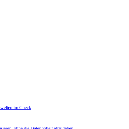
swelten im Check
sieren, ohne die Datenhoheit abzugeben