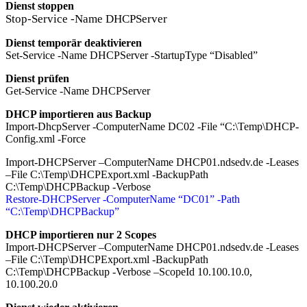
Dienst stoppen
Stop-Service -Name DHCPServer
Dienst temporär deaktivieren
Set-Service -Name DHCPServer -StartupType “Disabled”
Dienst prüfen
Get-Service -Name DHCPServer
DHCP importieren aus Backup
Import-DhcpServer -ComputerName DC02 -File “C:\Temp\DHCP-
Config.xml -Force
Import-DHCPServer –ComputerName DHCP01.ndsedv.de -Leases
–File C:\Temp\DHCPExport.xml -BackupPath
C:\Temp\DHCPBackup -Verbose
Restore-DHCPServer -ComputerName “DC01” -Path
“C:\Temp\DHCPBackup”
DHCP importieren nur 2 Scopes
Import-DHCPServer –ComputerName DHCP01.ndsedv.de -Leases
–File C:\Temp\DHCPExport.xml -BackupPath
C:\Temp\DHCPBackup -Verbose –ScopeId 10.100.10.0,
10.100.20.0