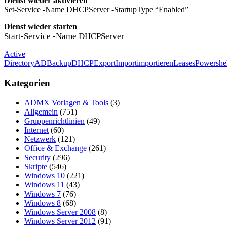
Dienst wieder aktivieren
Set-Service -Name DHCPServer -StartupType “Enabled”
Dienst wieder starten
Start-Service -Name DHCPServer
Active
Directory
AD
Backup
DHCP
Export
Import
importieren
Leases
Powershel
Kategorien
ADMX Vorlagen & Tools
(3)
Allgemein
(751)
Gruppenrichtlinien
(49)
Internet
(60)
Netzwerk
(121)
Office & Exchange
(261)
Security
(296)
Skripte
(546)
Windows 10
(221)
Windows 11
(43)
Windows 7
(76)
Windows 8
(68)
Windows Server 2008
(8)
Windows Server 2012
(91)