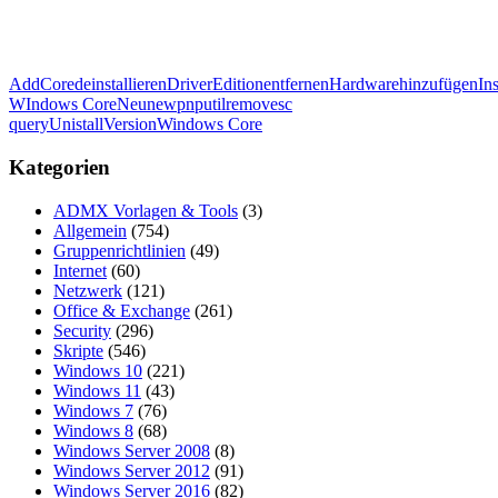
Add
Core
deinstallieren
Driver
Edition
entfernen
Hardware
hinzufügen
Ins
WIndows Core
Neu
new
pnputil
remove
sc
query
Unistall
Version
Windows Core
Kategorien
ADMX Vorlagen & Tools
(3)
Allgemein
(754)
Gruppenrichtlinien
(49)
Internet
(60)
Netzwerk
(121)
Office & Exchange
(261)
Security
(296)
Skripte
(546)
Windows 10
(221)
Windows 11
(43)
Windows 7
(76)
Windows 8
(68)
Windows Server 2008
(8)
Windows Server 2012
(91)
Windows Server 2016
(82)