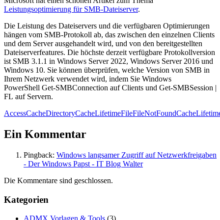
Microsoft hat einen schönen Artikel zum Thema
Leistungsoptimierung für SMB-Dateiserver
.
Die Leistung des Dateiservers und die verfügbaren Optimierungen
hängen vom SMB-Protokoll ab, das zwischen den einzelnen Clients
und dem Server ausgehandelt wird, und von den bereitgestellten
Dateiserverfeatures. Die höchste derzeit verfügbare Protokollversion
ist SMB 3.1.1 in Windows Server 2022, Windows Server 2016 und
Windows 10. Sie können überprüfen, welche Version von SMB in
Ihrem Netzwerk verwendet wird, indem Sie Windows
PowerShell Get-SMBConnection auf Clients und Get-SMBSession |
FL auf Servern.
Access
Cache
DirectoryCacheLifetime
File
FileNotFoundCacheLifetim
Ein Kommentar
Pingback:
Windows langsamer Zugriff auf Netzwerkfreigaben
- Der Windows Papst - IT Blog Walter
Die Kommentare sind geschlossen.
Kategorien
ADMX Vorlagen & Tools
(3)