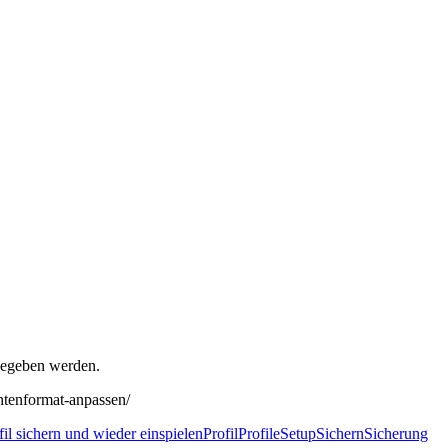
gegeben werden.
htenformat-anpassen/
il sichern und wieder einspielen
Profil
Profile
Setup
Sichern
Sicherung