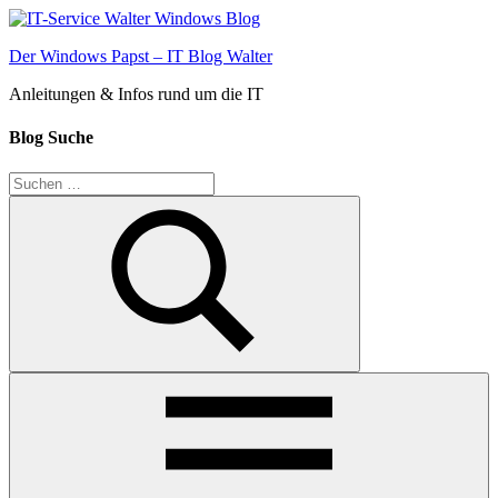
Zum
Inhalt
Der Windows Papst – IT Blog Walter
springen
Anleitungen & Infos rund um die IT
Blog Suche
Suchen
nach:
Suchen