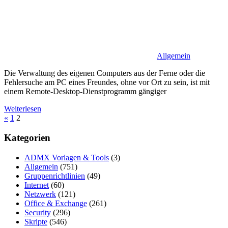
Allgemein
Die Verwaltung des eigenen Computers aus der Ferne oder die
Fehlersuche am PC eines Freundes, ohne vor Ort zu sein, ist mit
einem Remote-Desktop-Dienstprogramm gängiger
Weiterlesen
Seitennummerierung
Vorherige
«
1
2
Beiträge
der
Kategorien
Beiträge
ADMX Vorlagen & Tools
(3)
Allgemein
(751)
Gruppenrichtlinien
(49)
Internet
(60)
Netzwerk
(121)
Office & Exchange
(261)
Security
(296)
Skripte
(546)