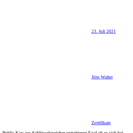
23. Juli 2021
Jörn Walter
Zertifikate
Public Key aus Schlüsselspeicher extrahieren Egal ob es sich bei