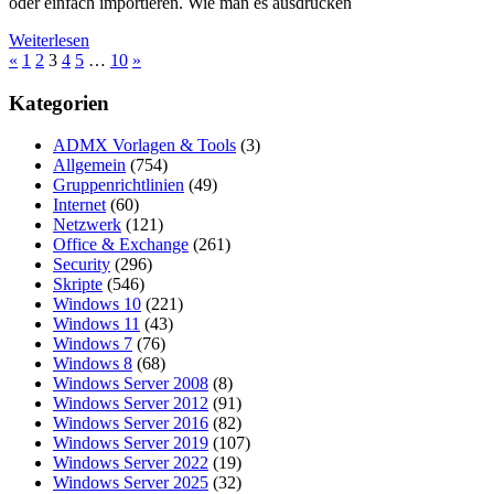
oder einfach importieren. Wie man es ausdrücken
Weiterlesen
Seitennummerierung
Vorherige
Nächste
«
1
2
3
4
5
…
10
»
Beiträge
Beiträge
der
Kategorien
Beiträge
ADMX Vorlagen & Tools
(3)
Allgemein
(754)
Gruppenrichtlinien
(49)
Internet
(60)
Netzwerk
(121)
Office & Exchange
(261)
Security
(296)
Skripte
(546)
Windows 10
(221)
Windows 11
(43)
Windows 7
(76)
Windows 8
(68)
Windows Server 2008
(8)
Windows Server 2012
(91)
Windows Server 2016
(82)
Windows Server 2019
(107)
Windows Server 2022
(19)
Windows Server 2025
(32)