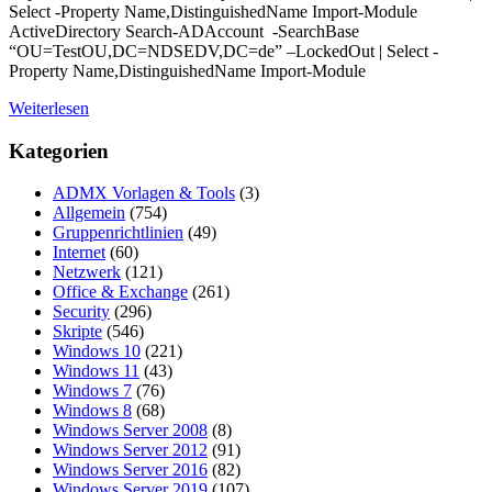
Select -Property Name,DistinguishedName Import-Module
ActiveDirectory Search-ADAccount -SearchBase
“OU=TestOU,DC=NDSEDV,DC=de” –LockedOut | Select -
Property Name,DistinguishedName Import-Module
Weiterlesen
Kategorien
ADMX Vorlagen & Tools
(3)
Allgemein
(754)
Gruppenrichtlinien
(49)
Internet
(60)
Netzwerk
(121)
Office & Exchange
(261)
Security
(296)
Skripte
(546)
Windows 10
(221)
Windows 11
(43)
Windows 7
(76)
Windows 8
(68)
Windows Server 2008
(8)
Windows Server 2012
(91)
Windows Server 2016
(82)
Windows Server 2019
(107)