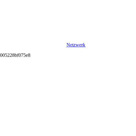
Netzwerk
7781005228bf075e8