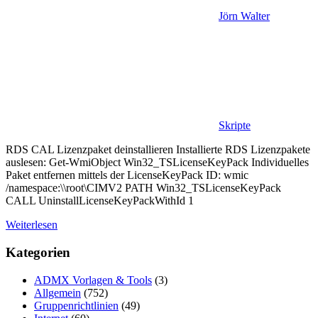
Jörn Walter
Skripte
RDS CAL Lizenzpaket deinstallieren Installierte RDS Lizenzpakete
auslesen: Get-WmiObject Win32_TSLicenseKeyPack Individuelles
Paket entfernen mittels der LicenseKeyPack ID: wmic
/namespace:\\root\CIMV2 PATH Win32_TSLicenseKeyPack
CALL UninstallLicenseKeyPackWithId 1
Weiterlesen
Kategorien
ADMX Vorlagen & Tools
(3)
Allgemein
(752)
Gruppenrichtlinien
(49)