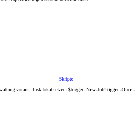
Skripte
waltung voraus. Task lokal setzen: $trigger=New-JobTrigger -Once -