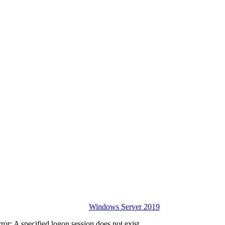
Windows Server 2019
r: A specified logon session does not exist.