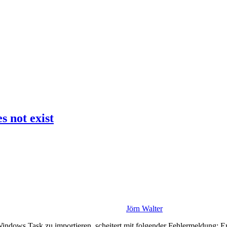
s not exist
Jörn Walter
dows Task zu importieren, scheitert mit folgender Fehlermeldung: Erro