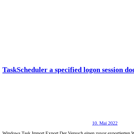
TaskScheduler a specified logon session doe
10. Mai 2022
Windows Task Import Export Der Versuch einen zuvor exportierten Win