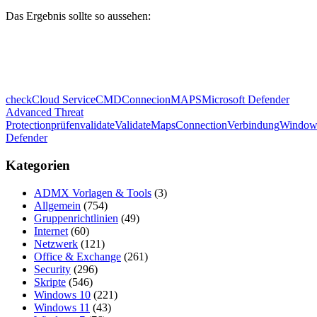
Das Ergebnis sollte so aussehen:
check
Cloud Service
CMD
Connecion
MAPS
Microsoft Defender
Advanced Threat
Protection
prüfen
validate
ValidateMapsConnection
Verbindung
Window
Defender
Kategorien
ADMX Vorlagen & Tools
(3)
Allgemein
(754)
Gruppenrichtlinien
(49)
Internet
(60)
Netzwerk
(121)
Office & Exchange
(261)
Security
(296)
Skripte
(546)
Windows 10
(221)
Windows 11
(43)