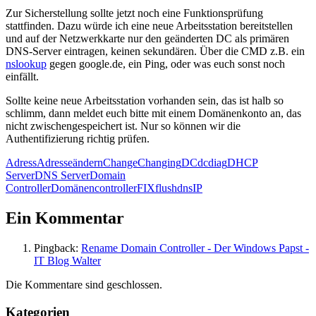
Zur Sicherstellung sollte jetzt noch eine Funktionsprüfung
stattfinden. Dazu würde ich eine neue Arbeitsstation bereitstellen
und auf der Netzwerkkarte nur den geänderten DC als primären
DNS-Server eintragen, keinen sekundären. Über die CMD z.B. ein
nslookup
gegen google.de, ein Ping, oder was euch sonst noch
einfällt.
Sollte keine neue Arbeitsstation vorhanden sein, das ist halb so
schlimm, dann meldet euch bitte mit einem Domänenkonto an, das
nicht zwischengespeichert ist. Nur so können wir die
Authentifizierung richtig prüfen.
Adress
Adresse
ändern
Change
Changing
DC
dcdiag
DHCP
Server
DNS Server
Domain
Controller
Domänencontroller
FIX
flushdns
IP
Ein Kommentar
Pingback:
Rename Domain Controller - Der Windows Papst -
IT Blog Walter
Die Kommentare sind geschlossen.
Kategorien