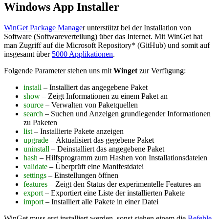
Windows App Installer
WinGet Package Manage
r unterstützt bei der Installation von
Software (Softwareverteilung) über das Internet. Mit WinGet hat
man Zugriff auf die Microsoft Repository* (GitHub) und somit auf
insgesamt über
5000 Applikationen
.
Folgende Parameter stehen uns mit
Winget
zur Verfügung:
install
– Installiert das angegebene Paket
show
– Zeigt Informationen zu einem Paket an
source
– Verwalten von Paketquellen
search
– Suchen und Anzeigen grundlegender Informationen
zu Paketen
list
– Installierte Pakete anzeigen
upgrade
– Aktualisiert das gegebene Paket
uninstall
– Deinstalliert das angegebene Paket
hash
– Hilfsprogramm zum Hashen von Installationsdateien
validate
– Überprüft eine Manifestdatei
settings
– Einstellungen öffnen
features
– Zeigt den Status der experimentelle Features an
export
– Exportiert eine Liste der installierten Pakete
import
– Installiert alle Pakete in einer Datei
WinGet muss erst installiert werden, sonst stehen einem die
Befehle