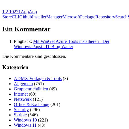
1.2.10271
App
App
Store
CLI
Github
Installer
Manager
Microsoft
Package
Repository
Search
Ein Kommentar
Pingback:
Mit WinGet Azure Tools installieren - Der
Windows Papst - IT Blog Walter
Die Kommentare sind geschlossen.
Kategorien
ADMX Vorlagen & Tools
(3)
Allgemein
(751)
Gruppenrichtlinien
(49)
Internet
(60)
Netzwerk
(121)
Office & Exchange
(261)
Security
(296)
Skripte
(546)
Windows 10
(221)
Windows 11
(43)