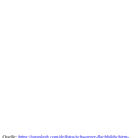
Quelle:
https://unsplash.com/de/fotos/schwarzer-flachbildschirm-