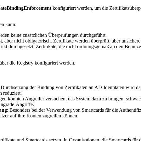
icateBindingEnforcement
konfiguriert werden, um die Zertifikatsüberp
den kann:
werden keine zusätzlichen Überprüfungen durchgeführt.
ubt, aber nicht obligatorisch. Zertifikate werden überprüft, aber unsi
strikt durchgesetzt. Zertifikate, die nicht ordnungsgemäß an den Benu
über die Registry konfiguriert werden.
e Durchsetzung der Bindung von Zertifikaten an AD-Identitäten wird da
h reduziert.
ngen konnten Angreifer versuchen, das System dazu zu bringen, schwach
wngrade-Angriffe.
rung
: Besonders bei der Verwendung von Smartcards für die Authentifizie
utzer auf ihre Konten zugreifen können.
tifikate und Smartcards setzen. In Organisationen, die Smartcards für d