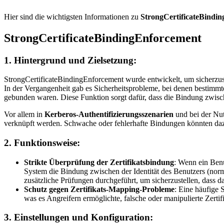
Hier sind die wichtigsten Informationen zu
StrongCertificateBindi
StrongCertificateBindingEnforcement
1.
Hintergrund und Zielsetzung
:
StrongCertificateBindingEnforcement wurde entwickelt, um sicherzustell
In der Vergangenheit gab es Sicherheitsprobleme, bei denen bestimmt
gebunden waren. Diese Funktion sorgt dafür, dass die Bindung zwische
Vor allem in
Kerberos-Authentifizierungsszenarien
und bei der N
verknüpft werden. Schwache oder fehlerhafte Bindungen könnten dazu f
2.
Funktionsweise
:
Strikte Überprüfung der Zertifikatsbindung
: Wenn ein Benu
System die Bindung zwischen der Identität des Benutzers (nor
zusätzliche Prüfungen durchgeführt, um sicherzustellen, dass d
Schutz gegen Zertifikats-Mapping-Probleme
: Eine häufige 
was es Angreifern ermöglichte, falsche oder manipulierte Zerti
3.
Einstellungen und Konfiguration
: