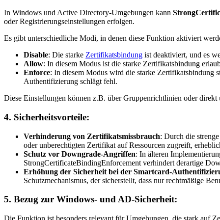
In Windows und Active Directory-Umgebungen kann
StrongCertif
oder Registrierungseinstellungen erfolgen.
Es gibt unterschiedliche Modi, in denen diese Funktion aktiviert wer
Disable
: Die starke
Zertifikatsbindung
ist deaktiviert, und es 
Allow
: In diesem Modus ist die starke Zertifikatsbindung erla
Enforce
: In diesem Modus wird die starke Zertifikatsbindung 
Authentifizierung schlägt fehl.
Diese Einstellungen können z.B. über Gruppenrichtlinien oder direkt 
4.
Sicherheitsvorteile
:
Verhinderung von Zertifikatsmissbrauch
: Durch die streng
oder unberechtigten Zertifikat auf Ressourcen zugreift, erheblic
Schutz vor Downgrade-Angriffen
: In älteren Implementieru
StrongCertificateBindingEnforcement verhindert derartige Do
Erhöhung der Sicherheit bei der Smartcard-Authentifizie
Schutzmechanismus, der sicherstellt, dass nur rechtmäßige Ben
5.
Bezug zur Windows- und AD-Sicherheit
:
Die Funktion ist besonders relevant für Umgebungen, die stark auf Zer