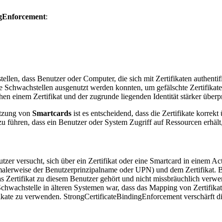
ngEnforcement
:
en, dass Benutzer oder Computer, die sich mit Zertifikaten authentifizi
e Schwachstellen ausgenutzt werden konnten, um gefälschte Zertifikat
n einem Zertifikat und der zugrunde liegenden Identität stärker überpr
utzung von
Smartcards
ist es entscheidend, dass die Zertifikate korrekt
ühren, dass ein Benutzer oder System Zugriff auf Ressourcen erhält, z
tzer versucht, sich über ein Zertifikat oder eine Smartcard in einem Ac
malerweise der Benutzerprinzipalname oder UPN) und dem Zertifikat. B
as Zertifikat zu diesem Benutzer gehört und nicht missbräuchlich verwe
Schwachstelle in älteren Systemen war, dass das Mapping von Zertifikat
fikate zu verwenden. StrongCertificateBindingEnforcement verschärft d