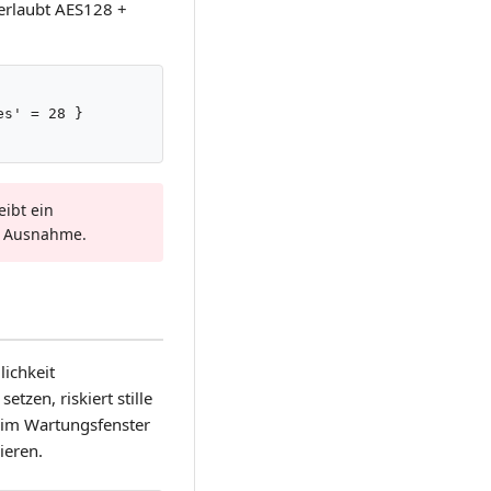
erlaubt AES128 +
s' = 28 }

eibt ein
ie Ausnahme.
lichkeit
tzen, riskiert stille
, im Wartungsfenster
ieren.