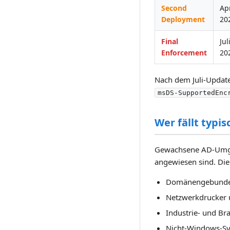
Second
Apr
Deployment
20
Final
Jul
Enforcement
20
Nach dem Juli-Update 
msDS-SupportedEnc
Wer fällt typi
Gewachsene AD-Umgebu
angewiesen sind. Die
Domänengebundene
Netzwerkdrucker u
Industrie- und Br
Nicht-Windows-Sys