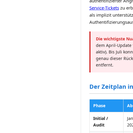
authentifizierter An
Service-Tickets
zu erb
als implizit unterstüt
Authentifizierungsaus
Die wichtigste Nu
dem April-Update 
aktiv). Bis Juli k
genau dieser Rück
entfernt.
Der Zeitplan i
Phase
Ab
Initial /
Ja
Audit
20