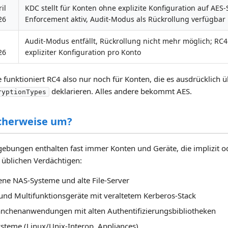
il
KDC stellt für Konten ohne explizite Konfiguration auf AES
26
Enforcement aktiv, Audit-Modus als Rückrollung verfügbar
i
Audit-Modus entfällt, Rückrollung nicht mehr möglich; RC4
26
expliziter Konfiguration pro Konto
funktioniert RC4 also nur noch für Konten, die es ausdrücklich ü
deklarieren. Alles andere bekommt AES.
ryptionTypes
scherweise um?
ngen enthalten fast immer Konten und Geräte, die implizit ode
 üblichen Verdächtigen:
 NAS-Systeme und alte File-Server
nd Multifunktionsgeräte mit veraltetem Kerberos-Stack
anchenanwendungen mit alten Authentifizierungsbibliotheken
teme (Linux/Unix-Interop, Appliances)