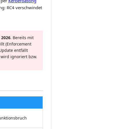
 per
Kerberoasting
ng: RC4 verschwindet
l 2026
. Bereits mit
lt (Enforcement
Update entfällt
wird ignoriert bzw.
unktionsbruch