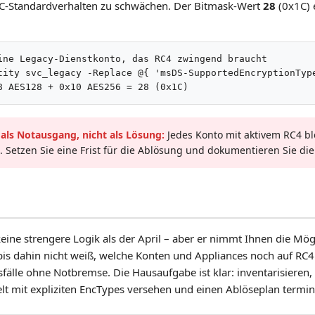
DC-Standardverhalten zu schwächen. Der Bitmask-Wert
28
(0x1C) 
ine Legacy-Dienstkonto, das RC4 zwingend braucht

tity svc_legacy -Replace @{ 'msDS-SupportedEncryptionType
8 AES128 + 0x10 AES256 = 28 (0x1C)
 als Notausgang, nicht als Lösung:
Jedes Konto mit aktivem RC4 bl
. Setzen Sie eine Frist für die Ablösung und dokumentieren Sie d
keine strengere Logik als der April – aber er nimmt Ihnen die Mög
is dahin nicht weiß, welche Konten und Appliances noch auf RC4 se
sfälle ohne Notbremse. Die Hausaufgabe ist klar: inventarisieren
ielt mit expliziten EncTypes versehen und einen Ablöseplan termin