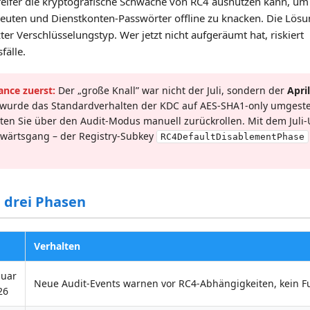
greifer die kryptografische Schwäche von RC4 ausnutzen kann, um
euten und Dienstkonten-Passwörter offline zu knacken. Die Lösu
zter Verschlüsselungstyp. Wer jetzt nicht aufgeräumt hat, riskiert
fälle.
ance zuerst:
Der „große Knall” war nicht der Juli, sondern der
Apri
wurde das Standardverhalten der KDC auf AES-SHA1-only umgestel
onnten Sie über den Audit-Modus manuell zurückrollen. Mit dem Juli-
wärtsgang – der Registry-Subkey
RC4DefaultDisablementPhase
n drei Phasen
Verhalten
nuar
Neue Audit-Events warnen vor RC4-Abhängigkeiten, kein F
26