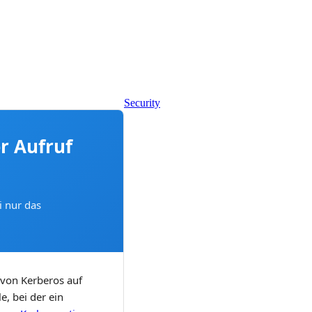
Security
r Aufruf
i nur das
 von Kerberos auf
, bei der ein