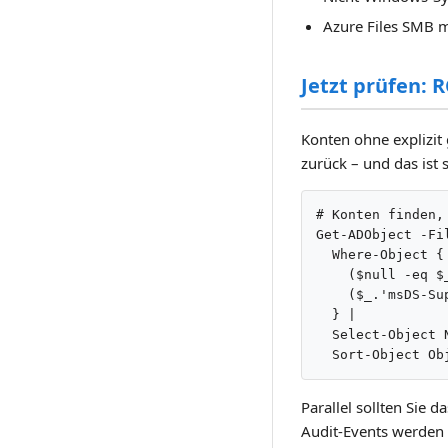
Azure Files SMB mi
Jetzt prüfen: 
Konten ohne explizit 
zurück – und das ist s
# Konten finden,
Get-ADObject -Fi
  Where-Object {

    ($null -eq $
    ($_.'msDS-Su
  } |

  Select-Object 
  Sort-Object Ob
Parallel sollten Sie
Audit-Events werden 