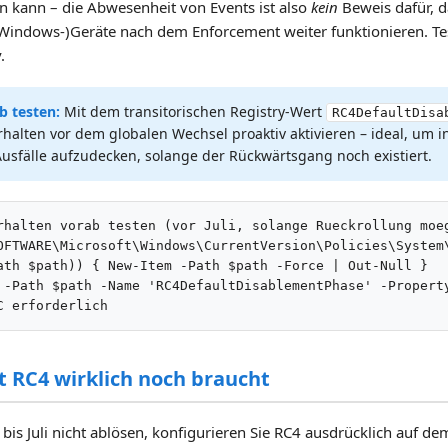
en kann – die Abwesenheit von Events ist also
kein
Beweis dafür, d
Windows-)Geräte nach dem Enforcement weiter funktionieren. Te
.
b testen:
Mit dem transitorischen Registry-Wert
RC4DefaultDisa
halten vor dem globalen Wechsel proaktiv aktivieren – ideal, um 
usfälle aufzudecken, solange der Rückwärtsgang noch existiert.
rhalten vorab testen (vor Juli, solange Rueckrollung moeg
OFTWARE\Microsoft\Windows\CurrentVersion\Policies\System\
ath $path)) { New-Item -Path $path -Force | Out-Null }

 -Path $path -Name 'RC4DefaultDisablementPhase' -Property
C erforderlich
 RC4 wirklich noch braucht
st bis Juli nicht ablösen, konfigurieren Sie RC4 ausdrücklich auf d