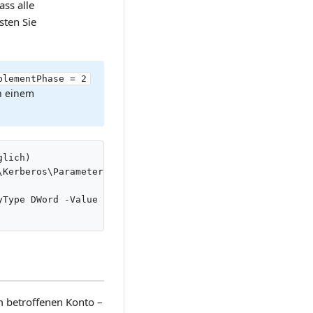
ass alle
sten Sie
blementPhase = 2
in einem
lich)

Kerberos\Parameters'

Type DWord -Value 2 -Force | Out-Null

em betroffenen Konto –