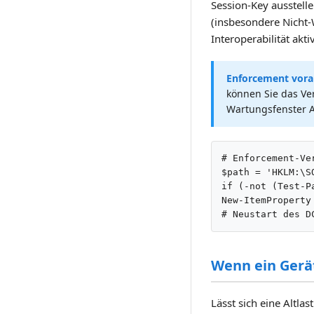
Session-Key ausstell
(insbesondere Nicht-
Interoperabilität aktiv
Enforcement vora
können Sie das Ver
Wartungsfenster A
# Enforcement-Ve
$path = 'HKLM:\S
if (-not (Test-P
New-ItemProperty
# Neustart des D
Wenn ein Gerät
Lässt sich eine Altla