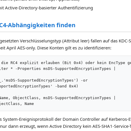
t Active-Directory-basierter Authentifizierung
RC4-Abhängigkeiten finden
gesetzten Verschlüsselungstyp (Attribut leer) fallen auf das KDC
eit April AES-only. Diese Konten gilt es zu identifizieren:
 die RC4 explizit erlauben (Bit 0x4) oder kein EncType ge
lter * -Properties msDS-SupportedEncryptionTypes |

_.'msDS-SupportedEncryptionTypes') -or

pportedEncryptionTypes' -band 0x4)

Name, ObjectClass, msDS-SupportedEncryptionTypes |

jectClass, Name
 das System-Ereignisprotokoll der Domain Controller auf Kerberos
nur dann erzeugt, wenn Active Directory kein AES-SHA1-Service-T