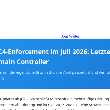
Jörn Walter
4-Enforcement im Juli 2026: Letzte
main Controller
um der eigentliche Bruch schon im April passiert ist und der Jul
rnt
Updates ab Juli 2026 schließt Microsoft die mehrstufige Härtung
ollern ab. Hintergrund ist CVE-2026-20833 – eine Schwachstelle