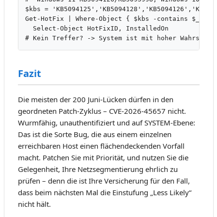
$kbs = 'KB5094125','KB5094128','KB5094126','KB5093
Get-HotFix | Where-Object { $kbs -contains $_.HotF
  Select-Object HotFixID, InstalledOn

# Kein Treffer? -> System ist mit hoher Wahrschei
Fazit
Die meisten der 200 Juni-Lücken dürfen in den
geordneten Patch-Zyklus – CVE-2026-45657 nicht.
Wurmfähig, unauthentifiziert und auf SYSTEM-Ebene:
Das ist die Sorte Bug, die aus einem einzelnen
erreichbaren Host einen flächendeckenden Vorfall
macht. Patchen Sie mit Priorität, und nutzen Sie die
Gelegenheit, Ihre Netzsegmentierung ehrlich zu
prüfen – denn die ist Ihre Versicherung für den Fall,
dass beim nächsten Mal die Einstufung „Less Likely“
nicht hält.