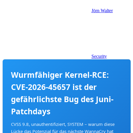
Jörn Walter
Security
Wurmfähiger Kernel-RCE:
CVE-2026-45657 ist der
gefährlichste Bug des Juni-
Patchdays
CVSS 9.8, unauthentifiziert, SYSTEM – warum diese
Lücke das Potenzial für das nächste WannaCry hat