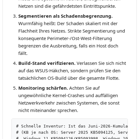
Netzen sind die gefährdetsten Eintrittspunkte.
Segmentieren als Schadensbegrenzung.
Wurmfähig heißt: Der Schaden skaliert mit der
Flachheit Ihres Netzes. Strikte Segmentierung und
konsequente Perimeter-/Ost-West-Filterung
begrenzen die Ausbreitung, falls ein Host doch
fällt.
Build-Stand verifizieren.
Verlassen Sie sich nicht
auf das WSUS-Häkchen, sondern prüfen Sie den
tatsächlichen OS-Build über die gesamte Flotte.
Monitoring schärfen.
Achten Sie auf
ungewöhnliche Kernel-Crashes und auffälligen
Netzwerkverkehr zwischen Systemen, die sonst
nicht miteinander sprechen.
# Schnelle Inventur: Ist das Juni-2026-Kumulativup
# (KB je nach OS: Server 2025 KB5094125, Server 20
#  Windows 11 KB5094126/KB5093998, Windows 10 KB50