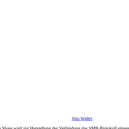
Jörn Walter
n Share wird zur Herstellung der Verbindung das SMB-Protokoll eingese