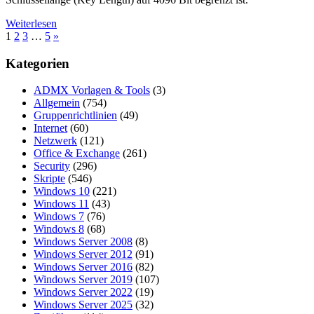
Weiterlesen
Seitennummerierung
Nächste
1
2
3
…
5
»
Beiträge
der
Kategorien
Beiträge
ADMX Vorlagen & Tools
(3)
Allgemein
(754)
Gruppenrichtlinien
(49)
Internet
(60)
Netzwerk
(121)
Office & Exchange
(261)
Security
(296)
Skripte
(546)
Windows 10
(221)
Windows 11
(43)
Windows 7
(76)
Windows 8
(68)
Windows Server 2008
(8)
Windows Server 2012
(91)
Windows Server 2016
(82)
Windows Server 2019
(107)
Windows Server 2022
(19)
Windows Server 2025
(32)