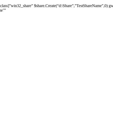
miclass]”win32_share” $share.Create(“d:\Share”,”TestShareName”,0) 
me’”