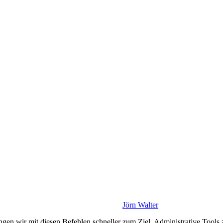
Jörn Walter
n wir mit diesen Befehlen schneller zum Ziel. Administrative Tools