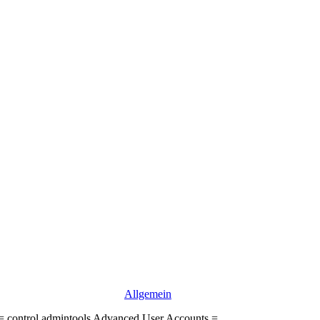
Allgemein
 = control admintools Advanced User Accounts =