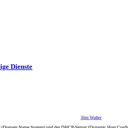
ige Dienste
Jörn Walter
Domain Name System) und der DHCP-Server (Dynamic Host Configurati