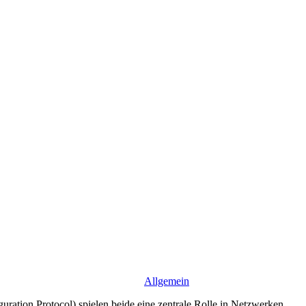
Allgemein
on Protocol) spielen beide eine zentrale Rolle in Netzwerken,