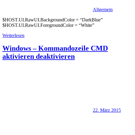
Allgemein
$HOST.UI.RawUI.BackgroundColor = “DarkBlue”
$HOST.UI.RawUI.ForegroundColor = “White”
Weiterlesen
Windows – Kommandozeile CMD
aktivieren deaktivieren
22. März 2015