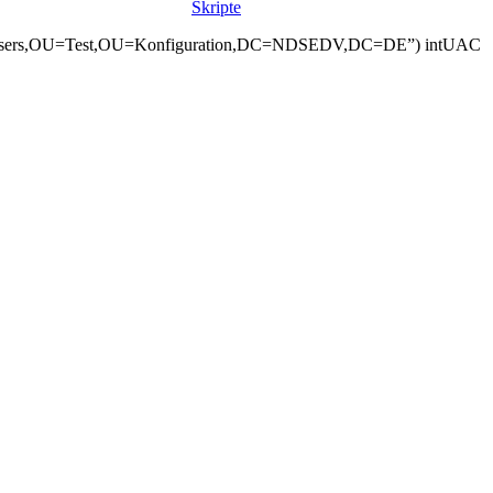
Skripte
U=Users,OU=Test,OU=Konfiguration,DC=NDSEDV,DC=DE”) intUAC