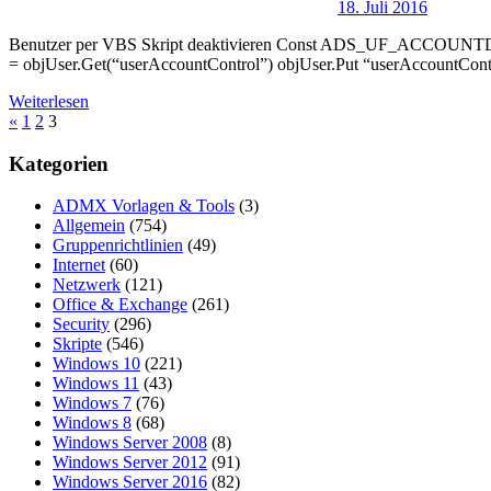
18. Juli 2016
Benutzer per VBS Skript deaktivieren Const ADS_UF_ACCOUN
= objUser.Get(“userAccountControl”) objUser.Put “userAccou
Weiterlesen
Seitennummerierung
Vorherige
«
1
2
3
Beiträge
der
Kategorien
Beiträge
ADMX Vorlagen & Tools
(3)
Allgemein
(754)
Gruppenrichtlinien
(49)
Internet
(60)
Netzwerk
(121)
Office & Exchange
(261)
Security
(296)
Skripte
(546)
Windows 10
(221)
Windows 11
(43)
Windows 7
(76)
Windows 8
(68)
Windows Server 2008
(8)
Windows Server 2012
(91)
Windows Server 2016
(82)