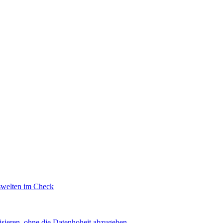
swelten im Check
sieren, ohne die Datenhoheit abzugeben