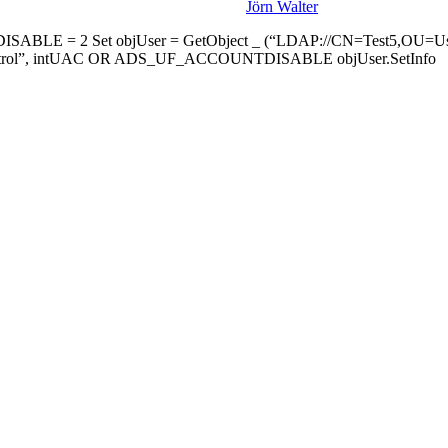
Jörn Walter
TDISABLE = 2 Set objUser = GetObject _ (“LDAP://CN=Test5,O
ntControl”, intUAC OR ADS_UF_ACCOUNTDISABLE objUser.SetInfo