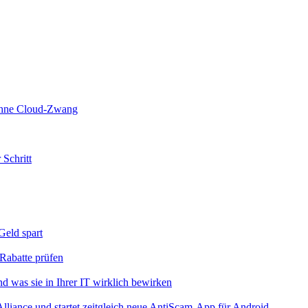
 ohne Cloud-Zwang
 Schritt
eld spart
Rabatte prüfen
 was sie in Ihrer IT wirklich bewirken
iance und startet zeitgleich neue AntiScam-App für Android