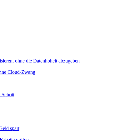
sieren, ohne die Datenhoheit abzugeben
 ohne Cloud-Zwang
 Schritt
eld spart
Rabatte prüfen