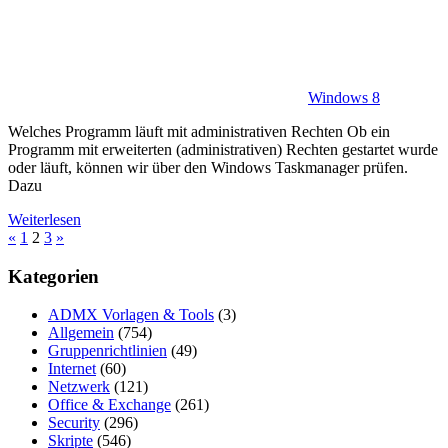
Windows 8
Welches Programm läuft mit administrativen Rechten Ob ein
Programm mit erweiterten (administrativen) Rechten gestartet wurde
oder läuft, können wir über den Windows Taskmanager prüfen.
Dazu
Weiterlesen
Seitennummerierung
Vorherige
Nächste
«
1
2
3
»
Beiträge
Beiträge
der
Kategorien
Beiträge
ADMX Vorlagen & Tools
(3)
Allgemein
(754)
Gruppenrichtlinien
(49)
Internet
(60)
Netzwerk
(121)
Office & Exchange
(261)
Security
(296)
Skripte
(546)