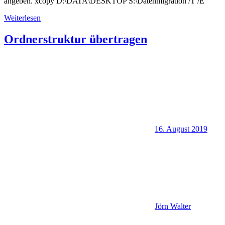
angeben. xcopy D:\DATA\DESKTOP S:\Datenmigration /T /E
Weiterlesen
Ordnerstruktur übertragen
16. August 2019
Jörn Walter