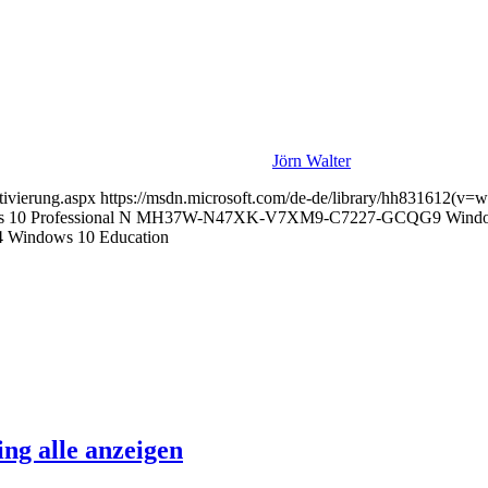
Jörn Walter
ktivierung.aspx https://msdn.microsoft.com/de-de/library/hh831612(v=
 10 Professional N MH37W-N47XK-V7XM9-C7227-GCQG9 Windo
Windows 10 Education
ng alle anzeigen