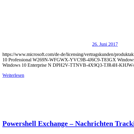
26. Juni 2017
https://www.microsoft.com/de-de/licensing/vertragskunden/produkta
10 Professional W269N-WFGWX-YVC9B-4J6C9-T83GX Windows
Windows 10 Enterprise N DPH2V-TTNVB-4X9Q3-TJR4H-KHJW4 
Weiterlesen
Powershell Exchange – Nachrichten Tracki